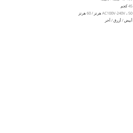
45 كجم
AC100V-240V ، 50 هرتز / 60 هرتز
أبيض / أزرق / آخر