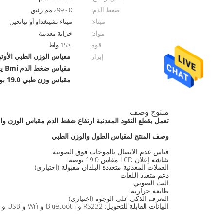
ضغط الدم:
0 - 299 مم زئبق
ميناء:
ميناء تشينغداو أو تيانجين
مواد:
خزانة معدنية
قوة:
≤15 واط
مقياس الوزن الطبي الأوتوما
إبراز:
مقياس ضغط الدم Bmi يعمل بعملة معدنية
مقياس وزن طبي 19.0 بوصة
منتوج وصف
تعمل بقطع النقود المعدنية ارتفاع ضغط الدم مقياس الوزن وا
وصف المنتج لمقياس الطول والوزن الطبي
قياس عدم الاتصال بالموجات فوق الصوتية
شاشة إعلان LCD مقاس 19.0 بوصة
العملات المعدنية متعددة البلدان مقبولة (اختياري)
دعم متعدد اللغات
البث الصوتي
طابعة حرارية
التعرف الذكي على الوجوه (اختياري)
البيانات القابلة للتحويل: RS232 و Bluetooth و Wifi و USB و APP و Cloud Interface