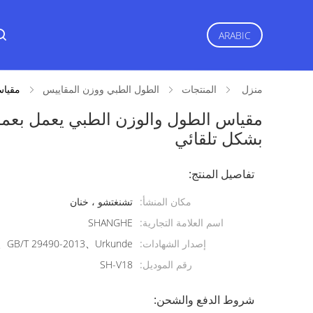
ARABIC
منزل
المنتجات
الطول الطبي ووزن المقاييس
مقياس
مقياس الطول والوزن الطبي يعمل بعمل
بشكل تلقائي
تفاصيل المنتج:
مكان المنشأ:
تشنغتشو ، خنان
اسم العلامة التجارية:
SHANGHE
إصدار الشهادات:
GB/T 29490-2013、Urkunde
رقم الموديل:
SH-V18
شروط الدفع والشحن: