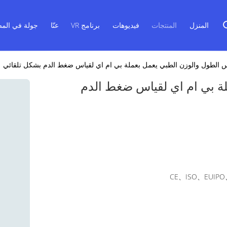
المنزل
المنتجات
فيديوهات
برنامج VR
عنّا
جولة في المص
 الطول والوزن الطبي يعمل بعملة بي ام اي لقياس ضغط الدم بشكل تلقائي
ة بي ام اي لقياس ضغط الدم
CE、ISO、EUIPO、