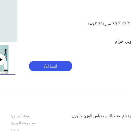
ﺎﺘﺼﻟ ﺍﻶﻧ
ارتفاع ضغط الدم مقياس الوزن والوزن
نوع العرض:
مجموعة الوزن:
نبض: