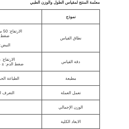
معلمة المنتج لمقياس الطول والوزن الطبي
نموذج
الارتفاع: 50 سم - 210 سم الوزن: 5-500 كجم
ضغط الدم: 0-9
نطاق القياس
النبض: 40-180 نبضة / دقيق
الارتفاع: ± 0.5 سم الوزن: ± .1
دقة القياس
ضغط الدم: ± 4 مم زئبق ； النبض: القراءة <5٪
مطبعة
الطباعة الحر
تعمل العملة
التعرف ا
الوزن الإجمالي
الابعاد الكلية