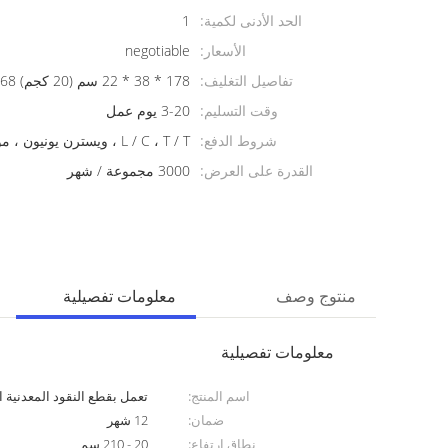
الحد الأدنى لكمية:
1
الأسعار:
negotiable
تفاصيل التغليف:
178 * 38 * 22 سم (20 كجم) 68 * 47 * 39 سم (20 كجم)
وقت التسليم:
3-20 يوم عمل
شروط الدفع:
L / C ، T / T ، ويسترن يونيون ، موني جرام
القدرة على العرض:
3000 مجموعة / شهر
منتوج وصف
معلومات تفصيلية
معلومات تفصيلية
اسم المنتج:
تعمل بقطع النقود المعدنية 
ضمان:
12 شهر
نطاق ارتفاع:
20 - 210 سم