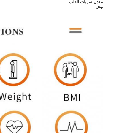
معدل ضربات القلب
نبض