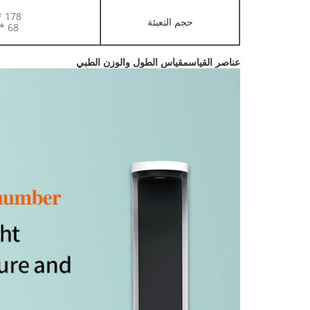
178 * 38 * 22 سم (20 كجم)
حجم التعبئة
68 * 47 * 39 سم (20 كجم)
عناصر القياس
مقياس الطول والوزن الطبي