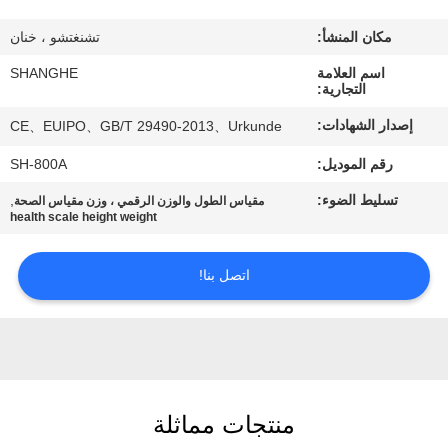
جولة
في
مكان المنشأ:
تشنغتشو ، خنان
المصنع
اسم العلامة
SHANGHE
التجارية:
إصدار الشهادات:
CE、EUIPO、GB/T 29490-2013、Urkunde
مراقبة
رقم الموديل:
SH-800A
الجودة
تسليط الضوء:
,
مقياس الطول والوزن الرقمي ، وزن مقياس الصحة
health scale height weight
اتصل
بنا
اتصل بنا!
اطلب
اقتباس
منتجات مماثلة
VR