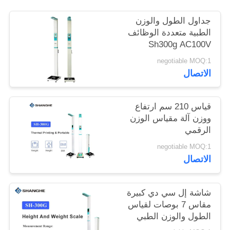
جداول الطول والوزن
خريطة
الطبية متعددة الوظائف
الموقع
Sh300g AC100V
المستخدمة لقاعة
negotiable MOQ:1
التسوق
PRIVACY
الاتصال
POLICY
قياس 210 سم ارتفاع
ووزن آلة مقياس الوزن
الرقمي
negotiable MOQ:1
الاتصال
شاشة إل سي دي كبيرة
مقاس 7 بوصات لقياس
الطول والوزن الطبي
للنوادي الصحية