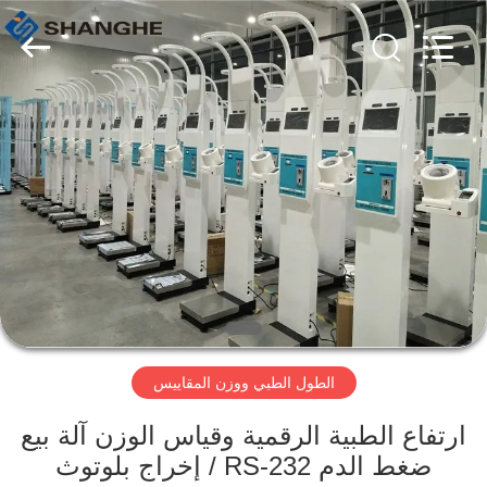
Zhengzhou
shanghe
electronic
technology
co.
LTD.
All
Rights
المنزل
Reserved.
المنتجات
فيديوهات
برنامج
VR
الطول الطبي ووزن المقاييس
عنّا
ارتفاع الطبية الرقمية وقياس الوزن آلة بيع
ضغط الدم RS-232 / إخراج بلوتوث