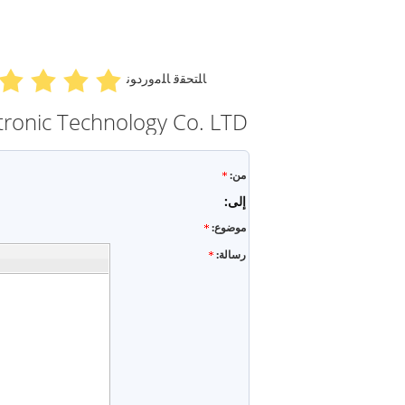
ﺎﻠﺘﺤﻘﻗ ﺎﻠﻣﻭﺭﺩﻮﻧ
من:
إلى:
موضوع:
رسالة: