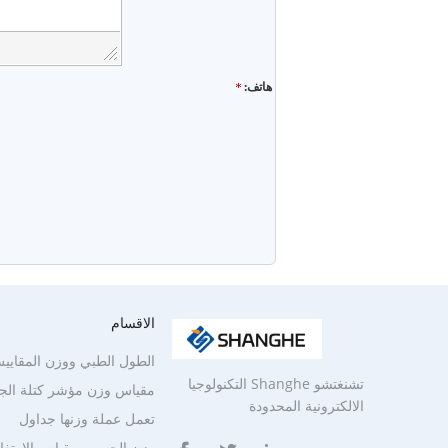
هاتف:
الاقسام
الطول الطبي ووزن المقايي
تشنغتشو Shanghe التكنولوجيا
مقياس وزن مؤشر كتلة ال
الالكترونية المحدودة
تعمل عملة وزنها جداول
وزن الجسم ومقياس الارتفا