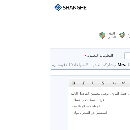
ق
الثقة
د
الختم
المعلومات المطلوبة
Mrs. L
ﻢﺷﺍﺮﻛﺓ ﺎﻟﺪﺧﻮﻟ : 8 ﺱﺎﻋﺎﺗ 19 دقيقة ﻢﻧﺫ