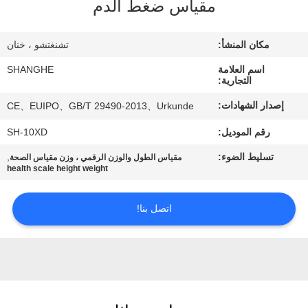
جولة
مقياس ضغط الدم
في
مكان المنشأ:
تشنغتشو ، خنان
المصنع
اسم العلامة
SHANGHE
التجارية:
مراقبة
إصدار الشهادات:
CE、EUIPO、GB/T 29490-2013、Urkunde
الجودة
رقم الموديل:
SH-10XD
تسليط الضوء:
,
مقياس الطول والوزن الرقمي ، وزن مقياس الصحة
اتصل
health scale height weight
بنا
اتصل بنا!
اطلب
اقتباس
VR