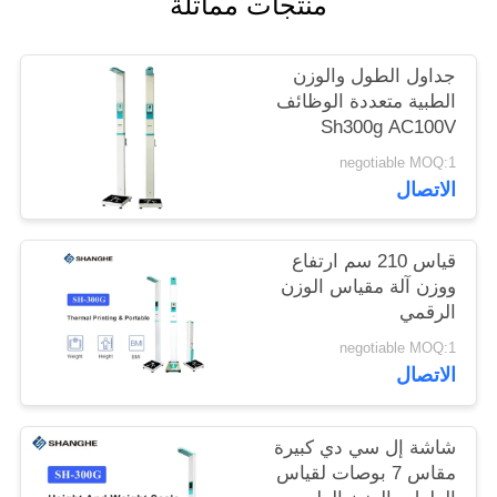
منتجات مماثلة
خريطة
جداول الطول والوزن
الموقع
الطبية متعددة الوظائف
Sh300g AC100V
المستخدمة لقاعة
PRIVACY
negotiable MOQ:1
التسوق
الاتصال
POLICY
قياس 210 سم ارتفاع
ووزن آلة مقياس الوزن
الرقمي
negotiable MOQ:1
الاتصال
شاشة إل سي دي كبيرة
مقاس 7 بوصات لقياس