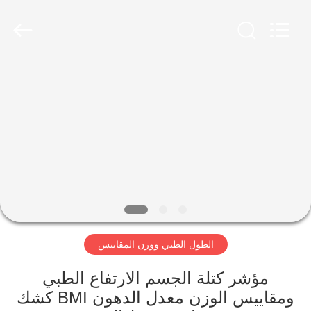
Zhengzhou
shanghe
electronic
technology
co.
LTD.
All
Rights
المنزل
Reserved.
المنتجات
فيديوهات
برنامج
VR
الطول الطبي ووزن المقاييس
عنّا
مؤشر كتلة الجسم الارتفاع الطبي
ومقاييس الوزن معدل الدهون BMI كشك