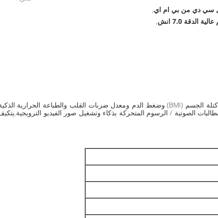
ال سي دي من بي ام اي
,
 الدقة 7.0 انش
,
يمكن لهذا المقياس SH-V8 أن يقيس بدقة الطول والوزن ومؤشر كتلة الجسم (BMI) وضغط الدم ومعدل ض
، والذي يمكنه توجيه المطالبات الصوتية / الرسوم المتحركة بذكاء وتشغيل صور الفيديو الترو