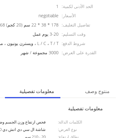
الحد الأدنى لكمية:
1
الأسعار:
negotiable
تفاصيل التغليف:
178 * 38 * 22 سم (20 كجم) 68 * 47 * 39 سم (20 كجم)
وقت التسليم:
3-20 يوم عمل
شروط الدفع:
L / C ، T / T ، ويسترن يونيون ، موني جرام
القدرة على العرض:
3000 مجموعة / شهر
منتوج وصف
معلومات تفصيلية
معلومات تفصيلية
الكلمات الدالة:
فحص ارتفاع وزن الجسم وضغط
نوع العرض:
شاشة ال سي دي اتش دي 7.0 بوصة
نطاق ارتفاع:
20 - 210 سم