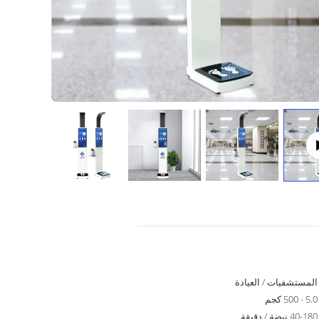
المستشفيات / العيادة
5.0 - 500 كجم
40-180 نبضة / دقيقة