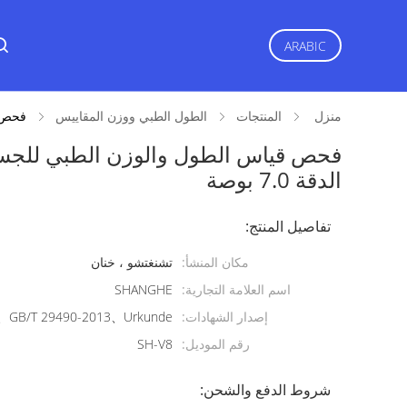
ARABIC
منزل
المنتجات
الطول الطبي ووزن المقاييس
فحص ق
فحص قياس الطول والوزن الطبي للجسم 
الدقة 7.0 بوصة
تفاصيل المنتج:
مكان المنشأ:
تشنغتشو ، خنان
اسم العلامة التجارية:
SHANGHE
إصدار الشهادات:
GB/T 29490-2013、Urkunde
رقم الموديل:
SH-V8
شروط الدفع والشحن: