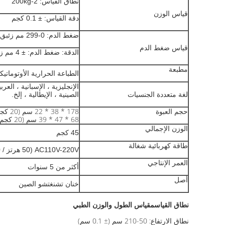
نطاق القياس: 2-200kg
قياس الوزن
دقة القياس: ± 0.1 كجم
ضغط الدم: 0-299 مم زئبق ； النبض: 40-180 نبضة / دقيقة ；
قياس ضغط الدم
الدقة: ضغط الدم: ± 4 مم زئبق ； النبض: القراءة <5٪
مطبعة
الطباعة الحرارية الأوتوماتي
الإنجليزية ، الإسبانية ، العربي
لغة متعددة الجنسيات
الصينية ، الإيطالية ، إلخ.
178 * 38 * 22 سم (20 كجم)
حجم العبوة
68 * 47 * 39 سم (20 كجم)
الوزن الإجمالي
45 كجم
طاقة كهربائية شغالة
AC110V-220V (50 هرتز / 60 هرتز)
العمر الإنتاجي
أكثر من 5 سنوات
أصل
خنان تشنغتشو الصين
نطاق القياس
مقياس الطول والوزن الطبي
نطاق الارتفاع: 50-210 سم (± 0.1 سم)