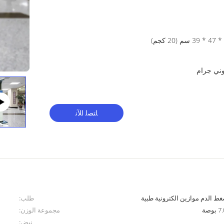
ﺎﺘﺼﻟ ﺍﻶﻧ
 الدم موازين الكترونية طبية
طلب:
مجموعة الوزن:
نبض: