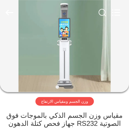
Zhengzhou
shanghe
electronic
technology
co.
LTD.
All
Rights
المنزل
Reserved.
المنتجات
فيديوهات
برنامج
VR
وزن الجسم ومقياس الارتفاع
عنّا
مقياس وزن الجسم الذكي بالموجات فوق
الصوتية RS232 جهاز فحص كتلة الدهون