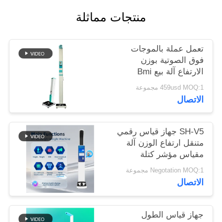
منتجات مماثلة
خريطة
الموقع
تعمل عملة بالموجات
فوق الصوتية بوزن
PRIVACY
الارتفاع آلة بيع Bmi
POLICY
459usd MOQ:1 مجموعة
الاتصال
SH-V5 جهاز قياس رقمي
متنقل ارتفاع الوزن آلة
مقياس مؤشر كتلة
الجسم
Negotation MOQ:1 مجموعة
الاتصال
جهاز قياس الطول