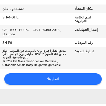
جولة
في
مكان المنشأ:
تشنغتشو ، خنان
المصنع
اسم العلامة
SHANGHE
التجارية:
إصدار الشهادات:
CE、ISO、EUIPO、GB/T 29490-2013、
مراقبة
Urkunde
الجودة
رقم الموديل:
SH-P9
تسليط الضوء:
مدقق اختبار ارتفاع الوزن بالموجات فوق الصوتية ، جهاز
فحص كتلة الدهون RS232 ، مقياس وزن الجسم الذكي
اتصل
بالموجات فوق الصوتية
,
,
RS232 Fat Mass Test Checker Machine
بنا
Ultrasonic Smart Body Height Weight Scale
اطلب
اتصل بنا!
اقتباس
VR