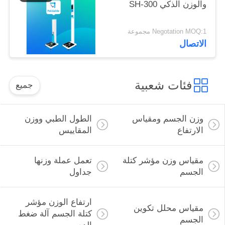
والوزن الذكي SH-300
Negotation MOQ:1 مجموعة
الاتصال
فئات شعبية
جميع
وزن الجسم ومقياس
الطول الطبي ووزن
الارتفاع
المقاييس
مقياس وزن مؤشر كتلة
تعمل عملة وزنها
الجسم
جداول
ارتفاع الوزن مؤشر
مقياس محلل تكوين
كتلة الجسم آلة ضغط
الجسم