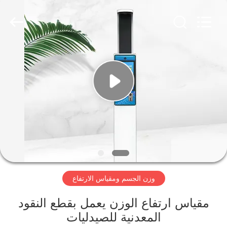
Zhengzhou
shanghe
electronic
technology
co.
LTD.
All
Rights
المنزل
Reserved.
المنتجات
فيديوهات
برنامج
VR
وزن الجسم ومقياس الارتفاع
عنّا
مقياس ارتفاع الوزن يعمل بقطع النقود
المعدنية للصيدليات