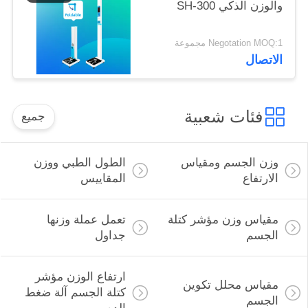
والوزن الذكي SH-300
Negotation MOQ:1 مجموعة
الاتصال
فئات شعبية
جميع
وزن الجسم ومقياس
الطول الطبي ووزن
الارتفاع
المقاييس
مقياس وزن مؤشر كتلة
تعمل عملة وزنها
الجسم
جداول
ارتفاع الوزن مؤشر
مقياس محلل تكوين
كتلة الجسم آلة ضغط
الجسم