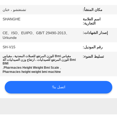
جولة
في
مكان المنشأ:
تشنغتشو ، خنان
المصنع
اسم العلامة
SHANGHE
التجارية:
إصدار الشهادات:
CE、ISO、EUIPO、GB/T 29490-2013、
مراقبة
Urkunde
الجودة
رقم الموديل:
SH-V15
تسليط الضوء:
مقياس Bmi للوزن المرتفع للعملات المعدنية ، مقياس
Bmi للوزن المرتفع للصيدليات ، ارتفاع وزن الصيدليات آلة
اتصل
BMI
,
,
Pharmacies Height Weight Bmi Scale
بنا
Pharmacies height weight bmi machine
اطلب
اتصل بنا!
اقتباس
VR