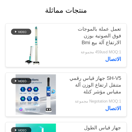
منتجات مماثلة
خريطة
الموقع
تعمل عملة بالموجات
فوق الصوتية بوزن
PRIVACY
الارتفاع آلة بيع Bmi
POLICY
459usd MOQ:1 مجموعة
الاتصال
SH-V5 جهاز قياس رقمي
متنقل ارتفاع الوزن آلة
مقياس مؤشر كتلة
الجسم
Negotation MOQ:1 مجموعة
الاتصال
جهاز قياس الطول