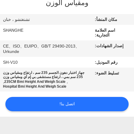
جولة
ومقياس الوزن
في
مكان المنشأ:
تشنغتشو ، خنان
المصنع
اسم العلامة
SHANGHE
التجارية:
مراقبة
إصدار الشهادات:
CE、ISO、EUIPO、GB/T 29490-2013、
الجودة
Urkunde
رقم الموديل:
SH-V10
اتصل
تسليط الضوء:
جهاز اختبار دهون الجسم 235 سم ، ارتفاع ومقياس وزن
235 سم بمي ، ارتفاع مستشفى بي إم آي ومقياس وزن
بنا
,
,
235CM Bmi Height And Weigh Scale
Hospital Bmi Height And Weigh Scale
اطلب
اتصل بنا!
اقتباس
VR