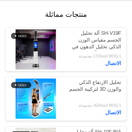
منتجات مماثلة
خريطة
الموقع
SH-V19F آلة تحليل
الجسم مقياس الوزن
PRIVACY
الذكي تحليل الدهون في
POLICY
الجسم 270 آلة تكوين
1720usd MOQ:1 مجموعة
الجسم
الاتصال
تحليل الارتفاع الذكي
والوزن 3D لتركيبة الجسم
1620usd MOQ:1 مجموعة
الاتصال
SH-10F BIA آلة تحليل