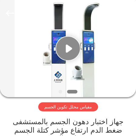
Zhengzhou
shanghe
electronic
technology
co.
LTD.
All
Rights
المنزل
Reserved.
المنتجات
فيديوهات
برنامج
VR
مقياس محلل تكوين الجسم
عنّا
جهاز اختبار دهون الجسم بالمستشفى
ضغط الدم ارتفاع مؤشر كتلة الجسم