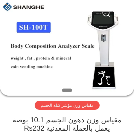
Zhengzhou
shanghe
electronic
technology
co.
LTD.
All
Rights
المنزل
Reserved.
المنتجات
فيديوهات
برنامج
VR
مقياس وزن مؤشر كتلة الجسم
عنّا
مقياس وزن دهون الجسم 10.1 بوصة
يعمل بالعملة المعدنية Rs232