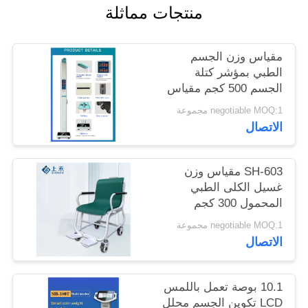
منتجات مماثلة
خريطة
الموقع
مقياس وزن الجسم
الطبي بمؤشر كتلة
الجسم 500 كجم مقياس
PRIVACY
الطول والوزن بالموجات
negotiable MOQ:1 مجموعة
POLICY
فوق الصوتية
الاتصال
SH-603 مقياس وزن
غسيل الكلى الطبي
المحمول 300 كجم
حسب الطلب
negotiable MOQ:1 مجموعة
الاتصال
10.1 بوصة تعمل باللمس
LCD تكوين الجسم محلل