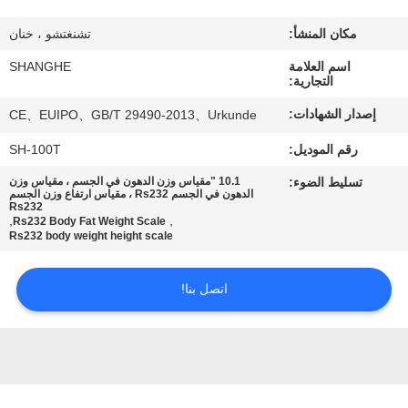
جولة
في
مكان المنشأ:
تشنغتشو ، خنان
المصنع
اسم العلامة
SHANGHE
التجارية:
إصدار الشهادات:
CE、EUIPO、GB/T 29490-2013、Urkunde
مراقبة
رقم الموديل:
SH-100T
الجودة
تسليط الضوء:
10.1 "مقياس وزن الدهون في الجسم ، مقياس وزن
الدهون في الجسم Rs232 ، مقياس ارتفاع وزن الجسم
Rs232
اتصل
,
,
Rs232 Body Fat Weight Scale
Rs232 body weight height scale
بنا
اتصل بنا!
اطلب
اقتباس
VR