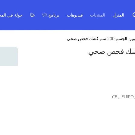
المنزل
المنتجات
فيديوهات
برنامج VR
عنّا
جولة في المص
200 سم كشك فحص صحي
CE、EUIPO、