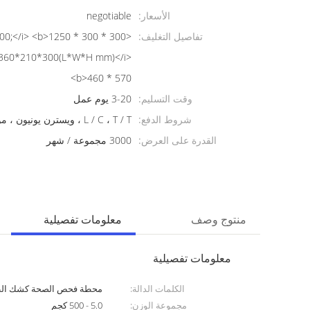
الأسعار:
negotiable
تفاصيل التغليف:
;360*210*300(L*W*H mm)</i>
<b>460 * 570
وقت التسليم:
3-20 يوم عمل
شروط الدفع:
L / C ، T / T ، ويسترن يونيون ، موني جرام
القدرة على العرض:
3000 مجموعة / شهر
منتوج وصف
معلومات تفصيلية
معلومات تفصيلية
الكلمات الدالة:
محطة فحص الصحة كشك الطبي
مجموعة الوزن:
5.0 - 500 كجم