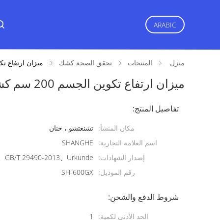
ARABIC
منزل
المنتجات
تحقق الصحة كشك
ميزان ارتفاع تكوين الجسم 
ميزان ارتفاع تكوين الجسم 200 سم كشك فحص صحي
تفاصيل المنتج:
مكان المنشأ:
تشنغتشو ، خنان
اسم العلامة التجارية:
SHANGHE
إصدار الشهادات:
GB/T 29490-2013、Urkunde
رقم الموديل:
SH-600GX
شروط الدفع والشحن:
الحد الأدنى لكمية:
1