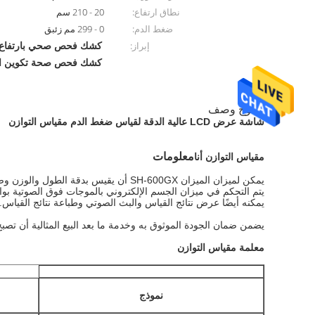
نطاق ارتفاع:
20 - 210 سم
ضغط الدم:
0 - 299 مم زئبق
كشك فحص صحي بارتفاع 200 س
إبراز:
كشك فحص صحة تكوين ا
منتوج وصف
شاشة عرض LCD عالية الدقة لقياس ضغط الدم مقياس التوازن
معلومات
مقياس التوازن أنا
يمكن لميزان الميزان SH-600GX أن يقيس بدقة الطول والوزن وضغط الدم وتكوين الجسم وما إلى ذلك بالإضافة إلى ذلك ، يمكن تخصيص الوظيفة حسب طلب العملاء.
يتم التحكم في ميزان الجسم الإلكتروني بالموجات فوق الصوتية ب
يمكنه أيضًا عرض نتائج القياس والبث الصوتي وطباعة نتائج القياس
يضمن ضمان الجودة الموثوق به وخدمة ما بعد البيع المثالية أن ت
معلمة مقياس التوازن
نموذج