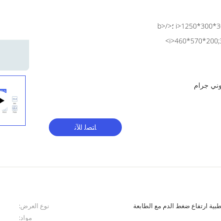
<i>1250*300*300;</i> <b>1250 * 300 * 300 ؛</b>
<i>460*570*200
ﺎﺘﺼﻟ ﺍﻶﻧ
ة ارتفاع ضغط الدم مع الطابعة
نوع العرض:
مواد: