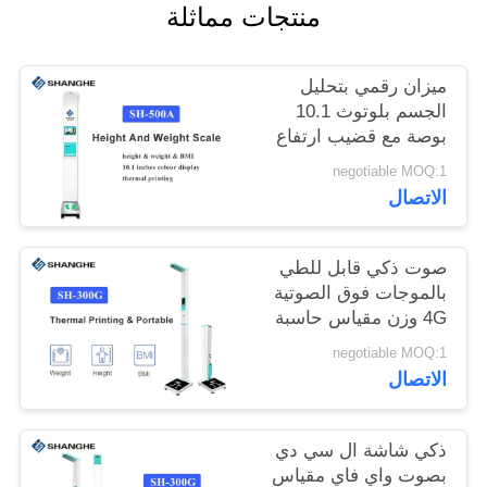
منتجات مماثلة
خريطة
الموقع
ميزان رقمي بتحليل
الجسم بلوتوث 10.1
بوصة مع قضيب ارتفاع
PRIVACY
negotiable MOQ:1
POLICY
الاتصال
صوت ذكي قابل للطي
بالموجات فوق الصوتية
4G وزن مقياس حاسبة
مؤشر كتلة الجسم
negotiable MOQ:1
الاتصال
ذكي شاشة ال سي دي
بصوت واي فاي مقياس