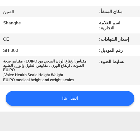
جولة
في
مكان المنشأ:
الصين
المصنع
اسم العلامة
Shanghe
التجارية:
إصدار الشهادات:
CE
مراقبة
رقم الموديل:
SH-300
الجودة
تسليط الضوء:
مقياس ارتفاع الوزن الصحي من EUIPO ، مقياس صحة
الصوت ، ارتفاع الوزن ، مقاييس الطول والوزن الطبية
EUIPO
اتصل
,
,
Voice Health Scale Height Weight
EUIPO medical height and weight scales
بنا
اتصل بنا!
اطلب
اقتباس
VR