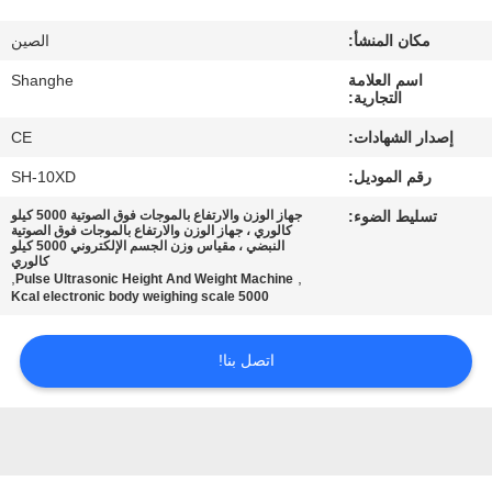
جولة
في
مكان المنشأ:
الصين
المصنع
اسم العلامة
Shanghe
التجارية:
إصدار الشهادات:
CE
مراقبة
رقم الموديل:
SH-10XD
الجودة
تسليط الضوء:
جهاز الوزن والارتفاع بالموجات فوق الصوتية 5000 كيلو
كالوري ، جهاز الوزن والارتفاع بالموجات فوق الصوتية
النبضي ، مقياس وزن الجسم الإلكتروني 5000 كيلو
اتصل
كالوري
,
,
Pulse Ultrasonic Height And Weight Machine
بنا
5000 Kcal electronic body weighing scale
اتصل بنا!
اطلب
اقتباس
VR