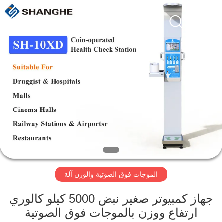
Zhengzhou
shanghe
electronic
technology
co.
LTD.
All
Rights
المنزل
Reserved.
المنتجات
فيديوهات
برنامج
VR
الموجات فوق الصوتية والوزن آلة
عنّا
جهاز كمبيوتر صغير نبض 5000 كيلو كالوري
ارتفاع ووزن بالموجات فوق الصوتية