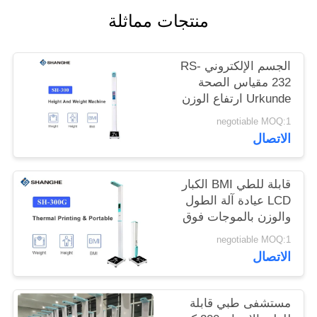
منتجات مماثلة
خريطة
الموقع
الجسم الإلكتروني RS-
232 مقياس الصحة
Urkunde ارتفاع الوزن
PRIVACY
negotiable MOQ:1
POLICY
الاتصال
قابلة للطي BMI الكبار
LCD عيادة آلة الطول
والوزن بالموجات فوق
الصوتية
negotiable MOQ:1
الاتصال
مستشفى طبي قابلة