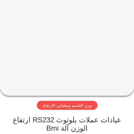
Zhengzhou
shanghe
electronic
technology
co.
LTD.
All
Rights
المنزل
Reserved.
المنتجات
فيديوهات
برنامج
VR
وزن الجسم ومقياس الارتفاع
عنّا
عيادات عملات بلوتوث RS232 ارتفاع
الوزن آلة Bmi