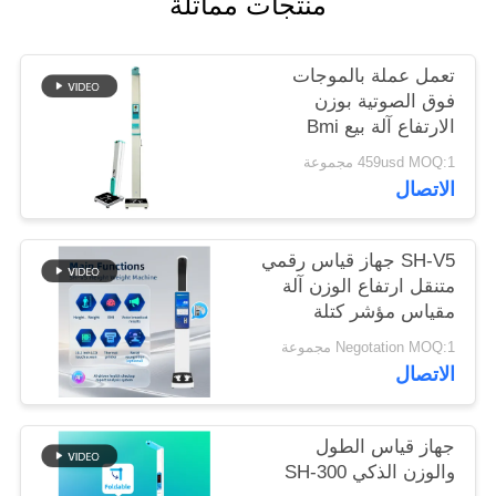
منتجات مماثلة
خريطة
تعمل عملة بالموجات
الموقع
فوق الصوتية بوزن
الارتفاع آلة بيع Bmi
PRIVACY
459usd MOQ:1 مجموعة
الاتصال
POLICY
SH-V5 جهاز قياس رقمي
متنقل ارتفاع الوزن آلة
مقياس مؤشر كتلة
الجسم
Negotation MOQ:1 مجموعة
الاتصال
جهاز قياس الطول
والوزن الذكي SH-300