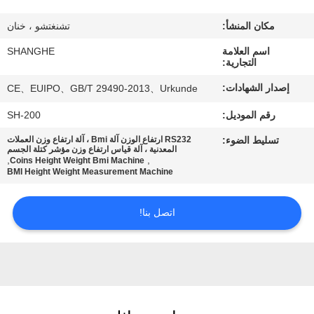
جولة
في
مكان المنشأ:
تشنغتشو ، خنان
المصنع
اسم العلامة
SHANGHE
التجارية:
إصدار الشهادات:
CE、EUIPO、GB/T 29490-2013、Urkunde
مراقبة
رقم الموديل:
SH-200
الجودة
تسليط الضوء:
RS232 ارتفاع الوزن آلة Bmi ، آلة ارتفاع وزن العملات
المعدنية ، آلة قياس ارتفاع وزن مؤشر كتلة الجسم
,
,
Coins Height Weight Bmi Machine
اتصل
BMI Height Weight Measurement Machine
بنا
اتصل بنا!
اطلب
اقتباس
VR