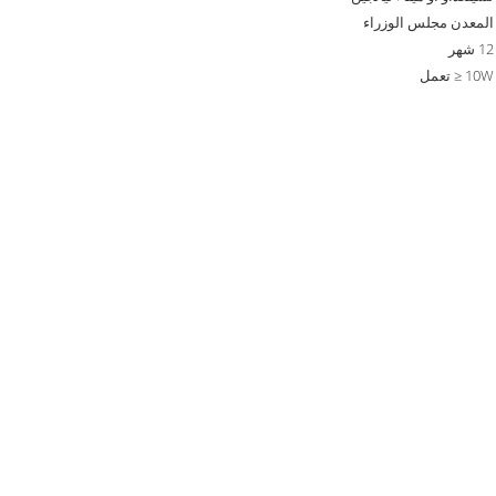
المعدن مجلس الوزراء
12 شهر
10W ≤ تعمل