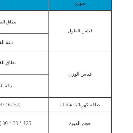
نموذج
G
نطاق القياس: 0
قياس الطول
دقة القيا
نطاق القياس: 
قياس الوزن
دقة القياس
طاقة كهربائية شغالة
z / 60Hz)
حجم العبوة
125 * 30 * 30 (سم)؛