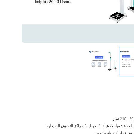
20 - 210 سم
المستشفيات / عيادة / صيدلية / مراكز التسوق الصيدلية
تشينغداو أو ميناء تيانجين