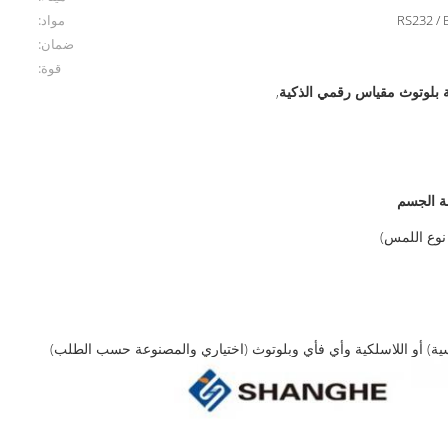
RS232 / B
مواد:
ضمان:
قوة:
,
لة الجسم