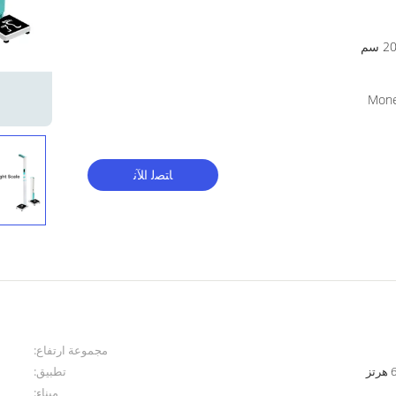
ﺎﺘﺼﻟ ﺍﻶﻧ
مجموعة ارتفاع:
تطبيق:
ميناء: