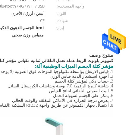
واجهه المستخدم:
luetooth / 4G / WiFi / USB
اللون:
أبيض / أزرق / الأخرى
شهادة:
CE
bmi الجسم الدهون الذكية بلوتوث مقياس رقمي الذكية
إبراز:
مقياس وزن صحي
منتوج وصف
كمبيوتر بلوتوث الربط عملة تعمل التلقائي ثمانية مقياس مؤشر كت
مؤشر كتلة الجسم الميزات الوظيفية آلة:
1. قياس الارتفاع بواسطة تكنولوجيا الموجات فوق الصوتية (لا يوجد نوع اللمس)
2. أجهزة استشعار الدقة قياس الوزن
3. حساب ذكي لمؤشر كتلة الجسم
4. شاشة كبيرة الرقمية 7.0 بوصة وشاشات الكريستال السائل
5. البث الصوتي التلقائي لنتائج القياس
6. يمكن طي الجسم لسهولة الحمل
7. يعرض درجة الحرارة في الأماكن المغلقة والوقت الحالي
8. الاتصال بجهاز الكمبيوتر عن طريق واجهة Rs232 السلكية (القياسية) أو اللاسلكية وأي فأي وبلوتوث (اختياري والمصنوعة حسب الطلب)