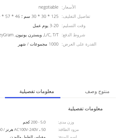
الأسعار:
negotiable
تفاصيل التغليف:
125 * 30 * 30 سم ؛ 46 * 57 * 20 سم
وقت التسليم:
3-20 يوم عمل
شروط الدفع:
L/C, T/T, ويسترن يونيون, MoneyGram
القدرة على العرض:
1000 مجموعات / شهر
منتوج وصف
معلومات تفصيلية
معلومات تفصيلية
وزن مدى:
5.0 - 200 كجم
مزود الطاقة:
AC100V-240V ، 50 هرتز / 60 هرتز
اسم المنتج:
مقياس الطول والوزن