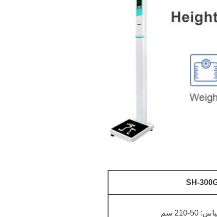
SH-300
5-210 سم