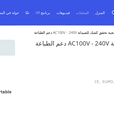
المنزل
المنتجات
فيديوهات
برنامج VR
عنّا
جولة في المص
CE、EUIPO、