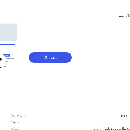
ﺎﺘﺼﻟ ﺍﻶﻧ
وزن مدى:
تطبيق:
ة والوزن مقياس أداة قياس
ميناء: