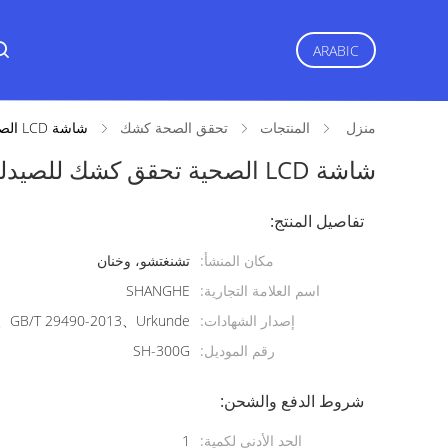
ARABIC
منزل
المنتجات
تحقق الصحة كشك
شاشة LCD الصحية تحقق كشك للصيدلة AC100V - 240V دعم الطباعة
شاشة LCD الصحية تحقق كشك للصيدلة AC100V - 240V دعم الطباعة
تفاصيل المنتج:
مكان المنشأ:
تشنغتشو، وخنان
اسم العلامة التجارية:
SHANGHE
إصدار الشهادات:
GB/T 29490-2013、Urkunde
رقم الموديل:
SH-300G
شروط الدفع والشحن:
الحد الأدنى لكمية:
1