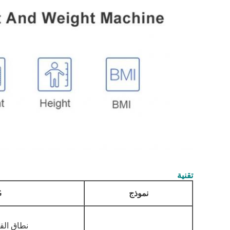
تقنية
نموذج
G
نطاق القياس: 0