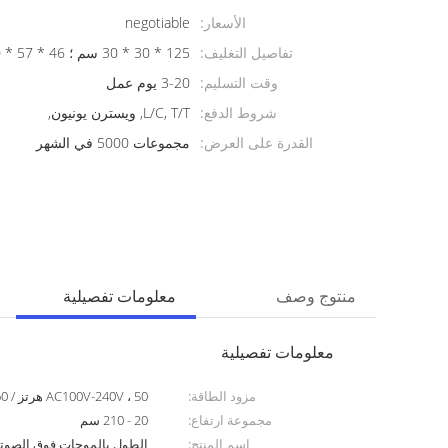
الأسعار:
negotiable
تفاصيل التغليف:
125 * 30 * 30 سم ؛ 46 * 57 * 20 سم
وقت التسليم:
3-20 يوم عمل
شروط الدفع:
L/C, T/T, ويسترن يونيون,
القدرة على العرض:
مجموعات 5000 في الشهر
منتوج وصف
معلومات تفصيلية
معلومات تفصيلية
مزود الطاقة:
AC100V-240V ، 50 هرتز / 60 هرتز
مجموعة ارتفاع:
20 - 210 سم
اسم المنتج:
الطول بالموجات فوق الصوتي