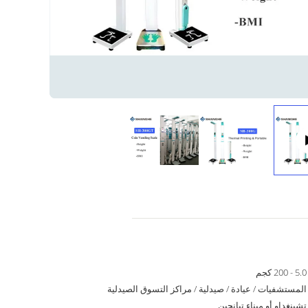
5.0 - 200 كجم
المستشفيات / عيادة / صيدلية / مراكز التسوق الصيدلية
تشينغداو أو ميناء تيانجين