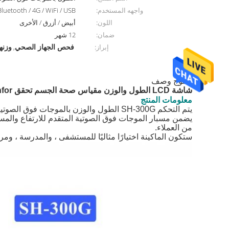
واجهه المستخدم:
luetooth / 4G / WiFi / USB
اللون:
أبيض / أزرق / الأخرى
ضمان:
12 شهر
فحص الجهاز الصحي
وزنه
إبراز:
,
منتوج وصف
شاشة LCD الطول والوزن مقياس صحة الجسم تحقق Stationfor الصيدلة دعم الطباعة
معلومات المنتج
يتم التحكم SH-300G الطول والوزن بالموجات فوق الصوتية آلة بواسطة الحواسيب الصغيرة.
يضمن مسبار الموجات فوق الصوتية المتقدم للارتفاع والمست
من العملاء.
ستكون الماكينة اختيارًا مثاليًا للمستشفى ، والمدرسة ، وم