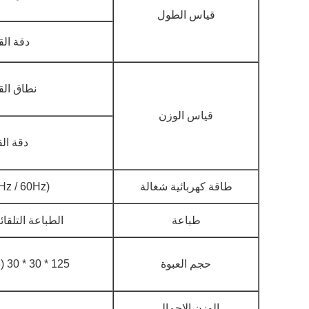
قياس الطول
دقة القيا
نطاق القياس: 
قياس الوزن
دقة القياس
طاقة كهربائية شغالة
z / 60Hz)
طباعة
الطباعة التلقا
حجم العبوة
125 * 30 * 30 (سم)؛
الوزن الإجمالي