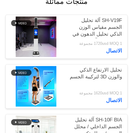
منتجات مماثلة
خريطة
SH-V19F آلة تحليل
الموقع
الجسم مقياس الوزن
الذكي تحليل الدهون في
الجسم 270 آلة تكوين
PRIVACY
1720usd MOQ:1 مجموعة
الجسم
الاتصال
POLICY
تحليل الارتفاع الذكي
والوزن 3D لتركيبة الجسم
1620usd MOQ:1 مجموعة
الاتصال
SH-10F BIA آلة تحليل
الجسم الداخلي / محلل