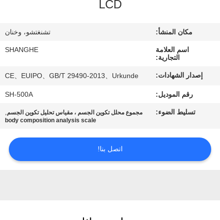
جولة
LCD
في
مكان المنشأ:
تشنغتشو، وخنان
المصنع
اسم العلامة
SHANGHE
التجارية:
مراقبة
إصدار الشهادات:
CE、EUIPO、GB/T 29490-2013、Urkunde
الجودة
رقم الموديل:
SH-500A
تسليط الضوء:
,
مجموع محلل تكوين الجسم ، مقياس تحليل تكوين الجسم
اتصل
body composition analysis scale
بنا
اتصل بنا!
اطلب
اقتباس
VR