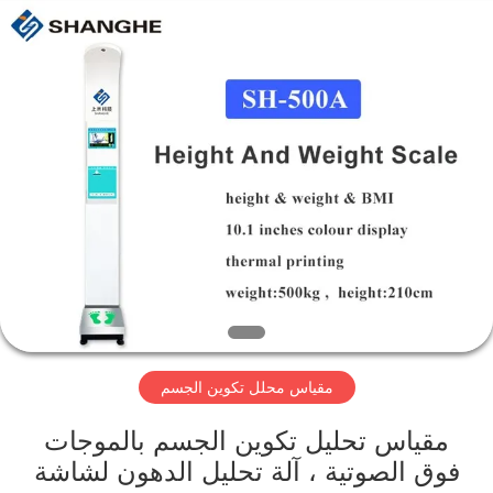
Zhengzhou
shanghe
electronic
technology
co.
LTD.
All
Rights
المنزل
Reserved.
المنتجات
فيديوهات
برنامج
VR
مقياس محلل تكوين الجسم
عنّا
مقياس تحليل تكوين الجسم بالموجات
فوق الصوتية ، آلة تحليل الدهون لشاشة