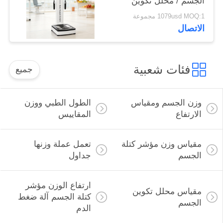
الجسم / محلل تكوين
الجسم
1079usd MOQ:1 مجموعة
الاتصال
فئات شعبية
جميع
وزن الجسم ومقياس
الطول الطبي ووزن
الارتفاع
المقاييس
مقياس وزن مؤشر كتلة
تعمل عملة وزنها
الجسم
جداول
ارتفاع الوزن مؤشر
مقياس محلل تكوين
كتلة الجسم آلة ضغط
الجسم
الدم