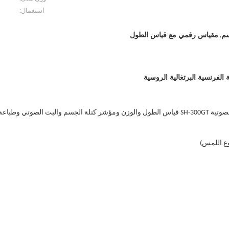
استعمال:
سم
مقياس رقمي مع قياس الطول
,
الفرنسية البرتغالية الروسية
بعد وضع العملة المعدنية ، يمكن لآلة الفحص البدني بالموجات فوق الصوتية SH-300GT قياس الطول والوزن و