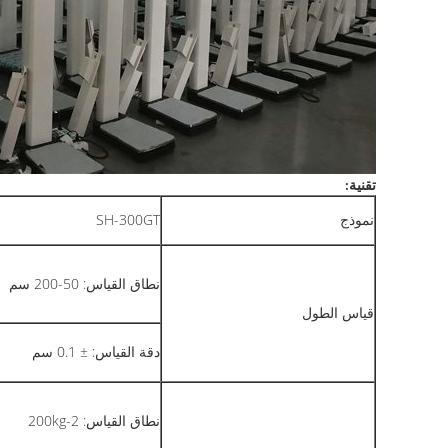
تقنية:
نموذج
SH-300GT
نطاق القياس: 50-200 سم
قياس الطول
دقة القياس: ± 0.1 سم
نطاق القياس: 2-200kg