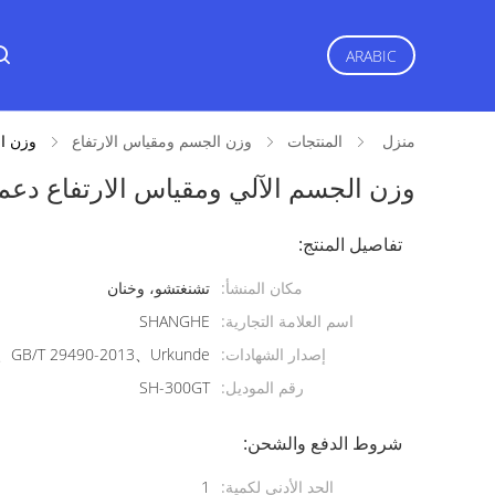
ARABIC
منزل
المنتجات
وزن الجسم ومقياس الارتفاع
وزن ال
وزن الجسم الآلي ومقياس الارتفاع دعم ال
تفاصيل المنتج:
مكان المنشأ:
تشنغتشو، وخنان
اسم العلامة التجارية:
SHANGHE
إصدار الشهادات:
GB/T 29490-2013、Urkunde
رقم الموديل:
SH-300GT
شروط الدفع والشحن:
الحد الأدنى لكمية:
1