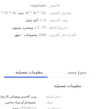
الأسعار:
negotiable
تفاصيل التغليف:
125 * 30 * 30 سم ؛ 46 * 57 * 20 سم
وقت التسليم:
3-15 أيام عمل
شروط الدفع:
L/C, T/T, ويسترن يونيون,
القدرة على العرض:
3000 مجموعات / شهر
منتوج وصف
معلومات تفصيلية
معلومات تفصيلية
اسم المنتج:
وزن الجسم ومقياس الارتفاع
ميناء:
تشينغداو أو ميناء تيانجين
نوع العرض:
LCD HD 7.0 بوصة