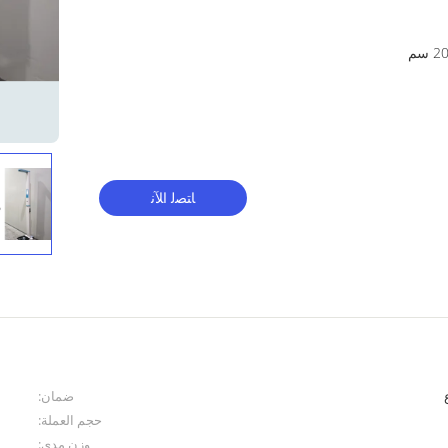
ﺎﺘﺼﻟ ﺍﻶﻧ
ضمان:
حجم العملة:
وزن مدى: